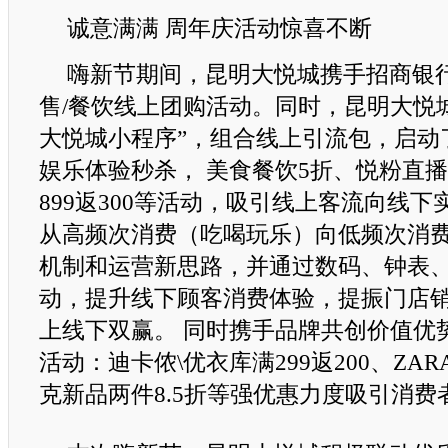
诚意满满 周年庆活动惊喜不断
嗨新节期间，昆明大悦城携手招商银行开
售/餐饮线上团购活动。同时，昆明大悦
大悦城小程序”，组合线上引流包，启动
娱乐体验秒杀， 美食餐饮5折、悦粉直
899返300等活动，吸引线上客流向线
从高频次消费（吃喝玩乐）向低频次消
机制和运营新思路，并通过数码、钟表
动，提升线下顾客消费体验，提振门店
上线下双赢。 同时携手品牌共创价值优
活动：迪卡侬\优衣库满299返200、ZARA
克新品两件8.5折等强优惠力度吸引消费