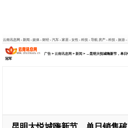
云南讯息网
-
新闻
-
娱体
-
财经
-
汽车
-
家居
-
女性
-
科技
-
导航
房产
-
科技
-
旅游
-
广告
>
云南讯息网
>
新闻
> →昆明大悦城嗨新节，单日
冠军
昆明大悦城嗨新节，单日销售破17