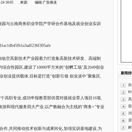
24 18:05
来源:
编辑:广告推送
产业园与云南商务职业学院产学研合作基地及就业创业实训
南临空高新技术产业园着力打造集高新技术研发、高端制
合性园区,建设了10000平方米的“创孵工场”及2049创业
新闻排
创业提供载体,目标是打造“创新引领 创业滇中”聚集区,
前
时
个高职专业,成功申报教育部供需对接就业育人项目16项,
真
股
游和现代服务四大产业,以产教融合为主线的“商务+”专业
消
震
解
合作,共同推动技术创新与成果转化,加强实训基地建设,为