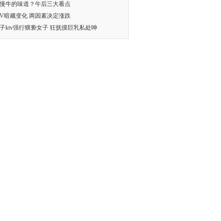
慢牛的味道？午后三大看点
V暗藏变化 两因素决定涨跌
子ktv强行猥亵女子 狂抚摸巨乳私处呻