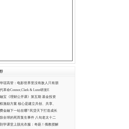
行
华谊高管：电影世界里没有敌人只有朋
代革命Connor,Clark & Lunn研发E
融宝《理财公开课》第五期 基金投资
权激励方案 核心是建立共创、共享、
费金融下一站在哪? 民贷天下打造成长
惊全球的死而复生事件 八旬老太十二
剖学课堂上脱光衣服：奇葩！俄教授解