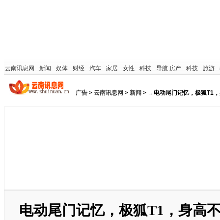
云南讯息网
-
新闻
-
娱体
-
财经
-
汽车
-
家居
-
女性
-
科技
-
导航
房产
-
科技
-
旅游
-
广告
>
云南讯息网
>
新闻
> →电动尾门记忆，极狐T1
电动尾门记忆，极狐T1，身高