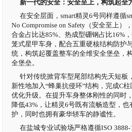
新一代的安全：安全至上，构筑起全
在安全层面，smart精灵6号同样遵循sm
No Compromise on Safety（安全
合金占比达85%、热成型硼钢占比16%
笼式星甲车身，配合五重硬核结构防护
统，构筑起覆盖整车的全维安全堡垒，
全堡垒。
针对传统掀背车型尾部结构先天短板，s
新性地加入“蜂巢抗侵环”结构，完成C
优化升级。在提升车身整体刚性的同时，
降低43%，让精灵6号既有流畅造型，
护，同时也拥有豪华轿车的静谧性。
在盐城专业试验场严格遵循ISO 3888