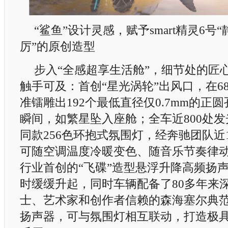
“鲨鱼”设计灵感，赋予smart精灵6
厉”的原创造型
步入“全感超享生活舱”，细节处的匠
触手可及：首创“星光涡轮”出风口，在6
准镭雕出192个最低直径仅0.7mm的正圆
瞬间，如繁星坠入座舱；全车近800处
同款256色环抱式氛围灯，经奔驰团队近
可随空调温度冷暖变色、随音乐节奏律
行业首创的“飞碟”造型悬浮升降高频扬
时缓缓升起，同时车辆配备了80多年来
士、艺术家和创作者信赖的森海塞尔典范
扬声器，可与氛围灯相互联动，打造极