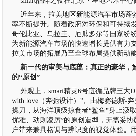
smart品牌之夜在北京・星地艺术中
近年来，拉美地区新能源汽车市场蓬
率不断提升。随着政府对环保和可持续
哥伦比亚、乌拉圭、厄瓜多尔等国家纷
为新能源汽车市场的快速增长提供有力支持
拉美市场的拓展乃至全球布局提供新动
新一代的审美与底蕴：真正的豪华，
的
“
原创
”
外观上，smart精灵6号遵循品牌三大DNA
with love（奔驰设计）”。由梅赛德斯
操刀，从海洋顶级掠食者“鲨鱼”身上汲
优雅、动则凌厉”的原创造型，无需妥协
户带来兼具格调与辨识度的视觉体验。