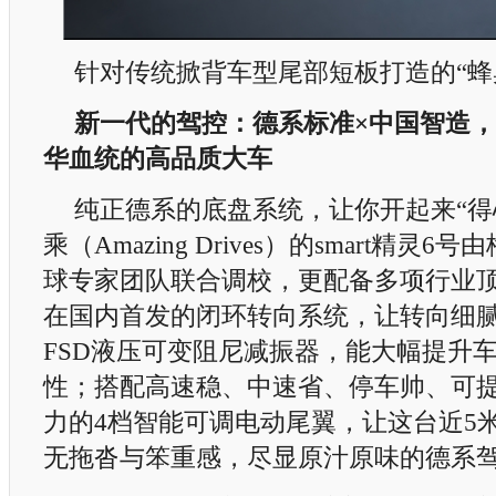
针对传统掀背车型尾部短板打造的“蜂
新一代的驾控：德系标准
×
中国智造，
华血统的高品质大车
纯正德系的底盘系统，让你开起来“得
乘（Amazing Drives）的smart精灵
球专家团队联合调校，更配备多项行业
在国内首发的闭环转向系统，让转向细
FSD液压可变阻尼减振器，能大幅提升
性；搭配高速稳、中速省、停车帅、可提
力的4档智能可调电动尾翼，让这台近5
无拖沓与笨重感，尽显原汁原味的德系