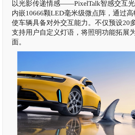
以光影传递情感——PixelTalk智感交
内嵌10666颗LED毫米级微点阵，通过
使车辆具备对外交互能力。不仅预设20
支持用户自定义灯语，将照明功能拓展
面。