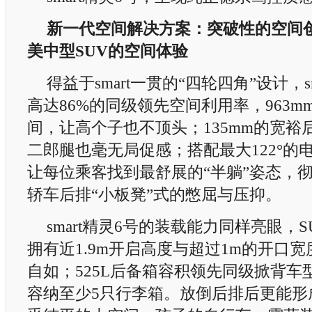
新一代空间解决方案：突破性的空间
美中型
SUV
的空间体验
得益于smart一贯的“四轮四角”设计，s
高达86%的同级领先空间利用率，963m
间，让高个子也不顶头；135mm的宽裕
二郎腿也毫无局促感；搭配最大122°的
让每位乘客找到最舒展的“半躺”姿态，
轿车后排“小板凳”式的憋屈与压抑。
smart精灵6号的装载能力同样亮眼，
拥有近1.9m开启高度与超过1m的开口
自如；525L后备箱容积领先同级掀背车
容纳至少5只行李箱。放倒后排后更能形