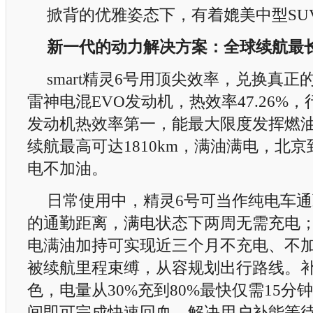
掀背的优雅姿态下，有着媲美中型SU
新一代的动力解决方案：全球续航最
smart精灵6号用顶尖效率，兑换真
雷神电混EVO发动机，热效率47.26%，
发动机热效率第一，能最大限度发挥燃油
续航最高可达1810km，满油满电，北
电不加油。
日常使用中，精灵6号可当作纯电车通
的通勤距离，满电状态下两周无需充电
电满油加持可实现近三个月不充电、不
被续航里程束缚，从容规划出行路线。
色，电量从30%充到80%最快仅需15分
间即可完成快速回血，解决用户补能等