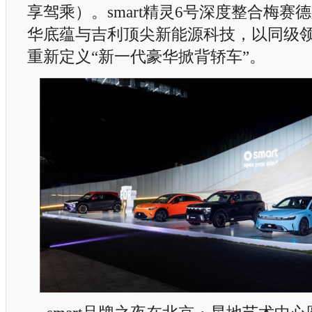
享驾乘）。smart精灵6号深度整合梅赛德
华底蕴与吉利顶尖新能源科技，以同级
重新定义“新一代豪华掀背轿车”。